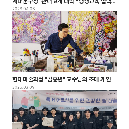
서대문구청, 관내 9개 대학 『평생교육 협력에
관한 업무협약』 체결
2026.04.06
현대미술과정 "김홍년" 교수님의 초대 개인전
오픈 소식!
2026.03.09