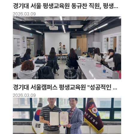
경기대 서울 평생교육원 동규찬 직원, 평생교
육 활성화 인정받아 서대문구청장상 수상
2026.03.09
경기대 서울캠퍼스 평생교육원 "성공적인 취
업을 위한 헤어 & 메이크업 특강" 성황리 개
2026.03.09
최