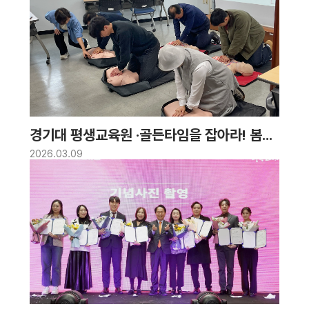
경기대 평생교육원 ·골든타임을 잡아라! 봄철,
환절기 건강과 심폐소생술(CPR) 특강
2026.03.09