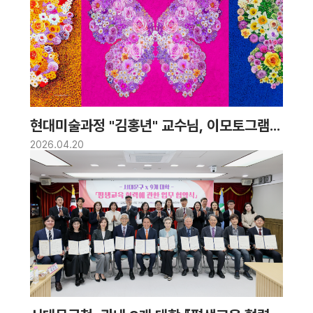
현대미술과정 "김홍년" 교수님, 이모토그램
작품으로 또 완판 기록!
2026.04.20