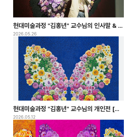
현대미술과정 "김홍년" 교수님의 인사말 & 작
품 설치 현장 스케치 | 2026.5.15~7.12. 성
2026.05.26
남큐브미술관 반달갤러리
현대미술과정 "김홍년" 교수님의 개인전 [꿈
의 대화] 오픈 소식!
2026.05.12